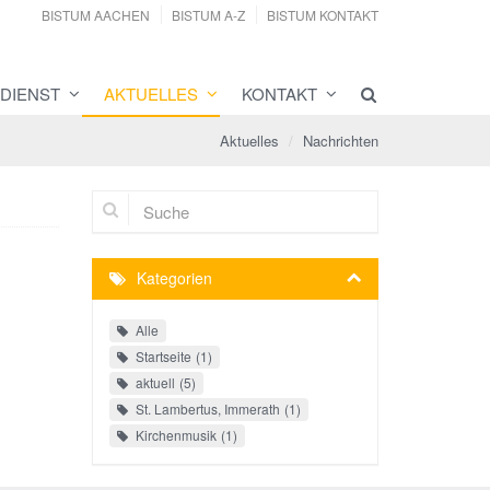
BISTUM AACHEN
BISTUM A-Z
BISTUM KONTAKT
DIENST
AKTUELLES
KONTAKT
Aktuelles
Nachrichten
Suche
Kategorien
Alle
Startseite
1
aktuell
5
St. Lambertus, Immerath
1
Kirchenmusik
1