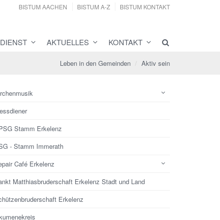
BISTUM AACHEN
BISTUM A-Z
BISTUM KONTAKT
DIENST
AKTUELLES
KONTAKT
Leben in den Gemeinden
Aktiv sein
irchenmusik
essdiener
PSG Stamm Erkelenz
SG - Stamm Immerath
epair Café Erkelenz
ankt Matthiasbruderschaft Erkelenz Stadt und Land
chützenbruderschaft Erkelenz
kumenekreis