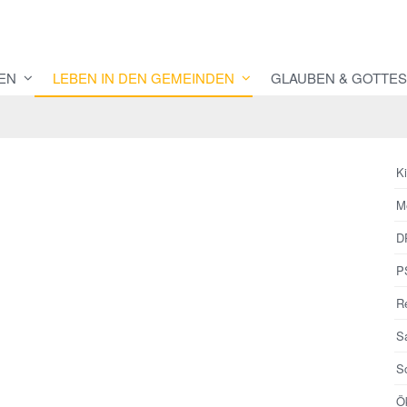
EN
LEBEN IN DEN GEMEINDEN
GLAUBEN & GOTTES
K
M
D
P
R
S
S
Ö