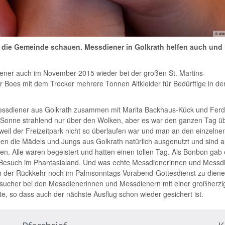
© ww
in die Gemeinde schauen. Messdiener in Golkrath helfen auch und
ener auch im November 2015 wieder bei der großen St. Martins-
oes mit dem Trecker mehrere Tonnen Altkleider für Bedürftige in der
essdiener aus Golkrath zusammen mit Marita Backhaus-Kück und Fer
e Sonne strahlend nur über den Wolken, aber es war den ganzen Tag ü
weil der Freizeitpark nicht so überlaufen war und man an den einzelne
n die Mädels und Jungs aus Golkrath natürlich ausgenutzt und sind a
en. Alle waren begeistert und hatten einen tollen Tag. Als Bonbon gab 
ren Besuch im Phantasialand. Und was echte Messdienerinnen und Messd
nach der Rückkehr noch im Palmsonntags-Vorabend-Gottesdienst zu dien
esucher bei den Messdienerinnen und Messdienern mit einer großherzi
e, so dass auch der nächste Ausflug schon wieder gesichert ist.