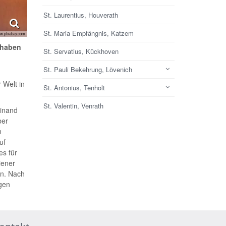
St. Laurentius, Houverath
St. Maria Empfängnis, Katzem
w.pixabay.com
 haben
St. Servatius, Kückhoven
St. Pauli Bekehrung, Lövenich
 Welt in
St. Antonius, Tenholt
St. Valentin, Venrath
dinand
ber
n
uf
es für
iener
en. Nach
gen