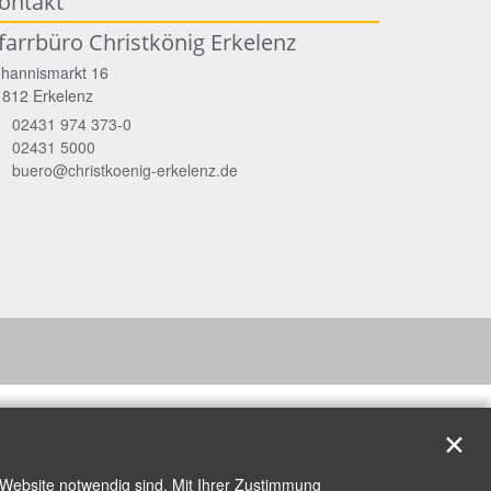
ontakt
farrbüro Christkönig Erkelenz
ohannismarkt 16
1812
Erkelenz
02431 974 373-0
02431 5000
buero@christkoenig-erkelenz.de
✕
 Website notwendig sind. Mit Ihrer Zustimmung