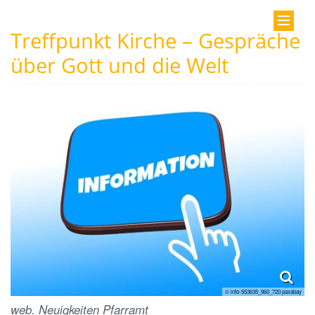
Treffpunkt Kirche – Gespräche
über Gott und die Welt
© info-553635_960_720 paxabay
web. Neuigkeiten Pfarramt