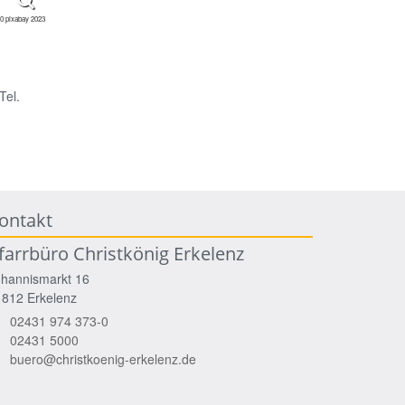
0 pixabay 2023
Tel.
ontakt
farrbüro Christkönig Erkelenz
ohannismarkt 16
1812
Erkelenz
02431 974 373-0
02431 5000
buero@christkoenig-erkelenz.de