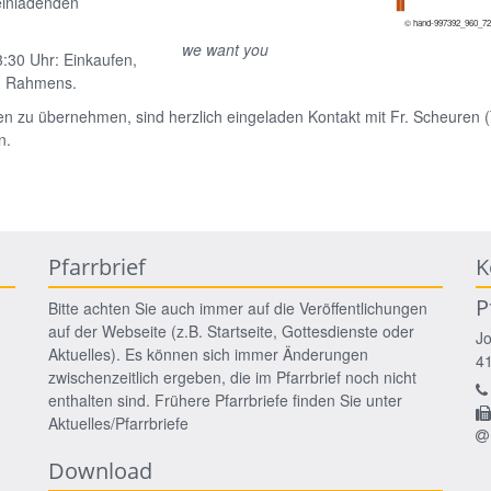
einladenden
© hand-997392_960_72
we want you
3:30 Uhr: Einkaufen,
en Rahmens.
en zu übernehmen, sind herzlich eingeladen Kontakt mit Fr. Scheuren (
n.
Pfarrbrief
K
P
Bitte achten Sie auch immer auf die Veröffentlichungen
auf der Webseite (z.B. Startseite, Gottesdienste oder
J
Aktuelles). Es können sich immer Änderungen
4
zwischenzeitlich ergeben, die im Pfarrbrief noch nicht
enthalten sind. Frühere Pfarrbriefe finden Sie unter
Aktuelles/Pfarrbriefe
Download