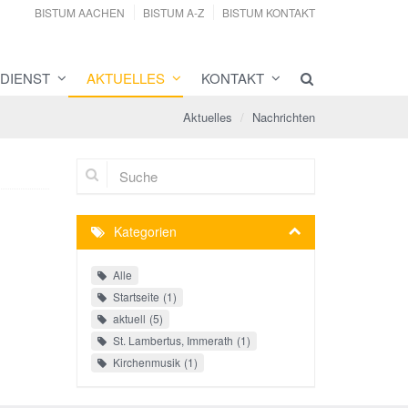
BISTUM AACHEN
BISTUM A-Z
BISTUM KONTAKT
DIENST
AKTUELLES
KONTAKT
Aktuelles
Nachrichten
Suche
Kategorien
Alle
Startseite
1
aktuell
5
St. Lambertus, Immerath
1
Kirchenmusik
1