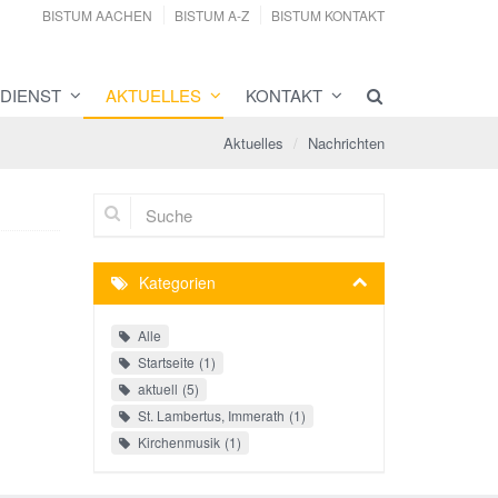
BISTUM AACHEN
BISTUM A-Z
BISTUM KONTAKT
DIENST
AKTUELLES
KONTAKT
Aktuelles
Nachrichten
Suche
Kategorien
Alle
Startseite
1
aktuell
5
St. Lambertus, Immerath
1
Kirchenmusik
1